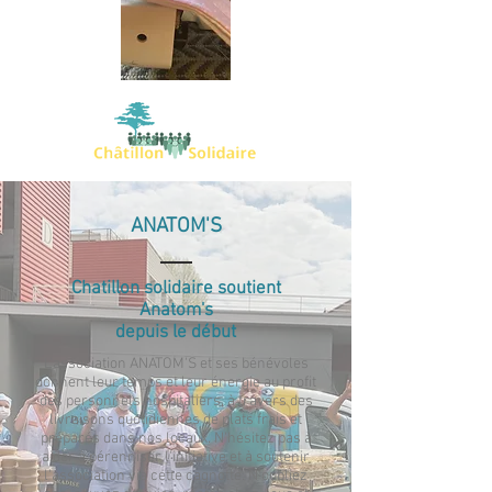
ANATOM'S
Chatillon solidaire soutient
Anatom's
depuis le début
L'association ANATOM'S et ses bénévoles
donnent leur temps et leur énergie au profit
des personnels hospitaliers, à travers des
livraisons quotidiennes de plats frais et
préparés dans nos locaux. N'hésitez pas à
aider à pérenniser l'initiative et à soutenir
l'association via cette cagnotte. N'oubliez