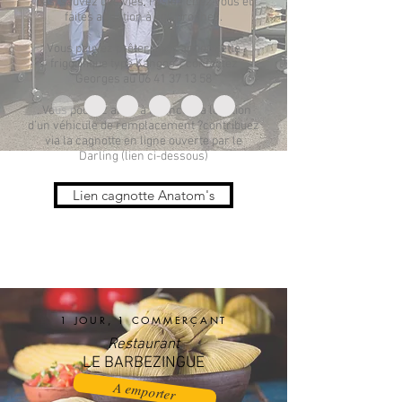
pas, sauvez des vies, restez chez vous et
faites attention à vos proches.
Vous pouvez prêter une camionnette
frigorifique type Kangoo ? contactez
Georges au
06 41 37 13 58
. Vous pouvez aider à financer la location
d’un véhicule de remplacement ?contribuez
via la cagnotte en ligne ouverte par le
Darling (lien ci-dessous)
Lien cagnotte Anatom's
1 JOUR, 1 COMMERÇANT
Restaurant
LE BARBEZINGUE
A emporter