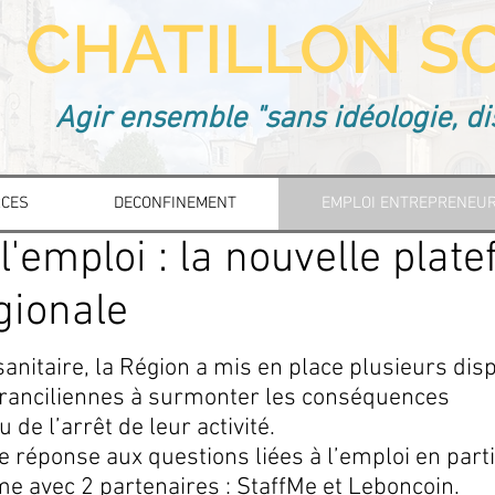
CHATILLON SO
Agir ensemble "sans idéologie, di
CES
DECONFINEMENT
EMPLOI ENTREPRENEU
'emploi : la nouvelle plat
gionale
sanitaire, la Région a mis en place plusieurs disp
 franciliennes à surmonter les conséquences
de l’arrêt de leur activité.
e réponse aux questions liées à l’emploi en part
rme avec 2 partenaires :
StaffMe
et
Leboncoin
.