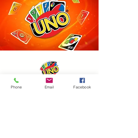
Phone
Email
Facebook
Vous aimez jouer au UNO®
nous avons solution !
Connectez-vous sur :
http://www.uno-en-ligne.com/
vous allez avoir la possibilité de
jouer au célèbre jeu UNO® directement
en ligne,