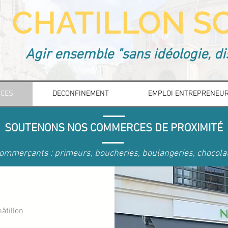
CHATILLON SO
Agir ensemble "sans idéologie, di
CES
DECONFINEMENT
EMPLOI ENTREPRENEU
SOUTENONS NOS COMMERCES DE PROXIMITÉ
ommerçants : primeurs, boucheries, boulangeries, chocolati
âtillon