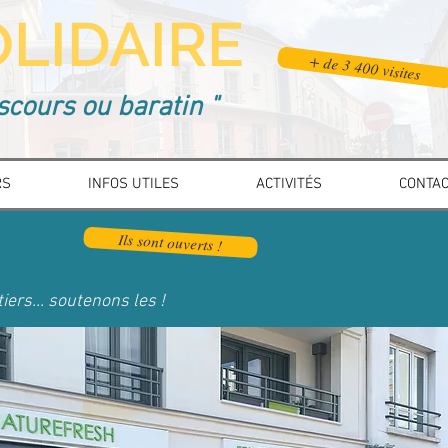
LIDAIRE
+ de 3 400 visites
scours ou baratin "
RS
INFOS UTILES
ACTIVITÉS
CONTA
Ils sont ouverts !
ers... soutenons les !