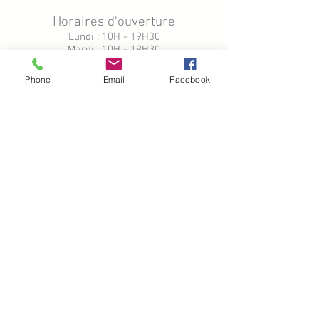
Horaires d'ouverture
Lundi : 10H - 19H30
Mardi : 10H - 19H30
Mercredi : 10H - 19H30
Jeudi : 10H - 19H30
Phone
Email
Facebook
Vendredi : 10H - 19H30
Samedi : 10H - 19H30
Dimanche : Fermé
Guichet de garde (urgences) :
9H00 - 10h00
19h30 - 20h30
Nous contacter