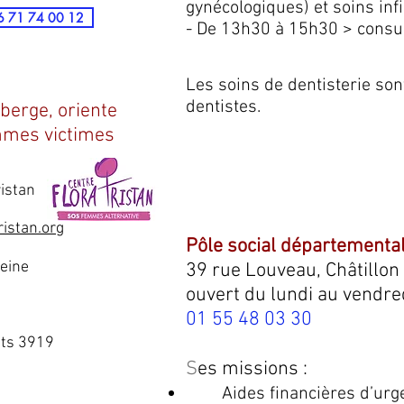
gynécologiques) et soins inf
06 71 74 00 12
- De 13h30 à 15h30 > consul
Les soins de dentisterie so
dentistes.
éberge, oriente
mmes victimes
istan
ristan.org
Pôle social départementa
Seine
39 rue Louveau, Châtillon
ouvert du lundi au vendr
01 55 48 03 30
nts 3919
S
es missions :
Aides financières d’urg