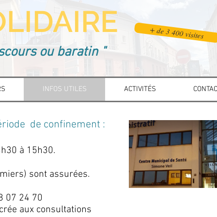
LIDAIRE
+ de 3 400 visites
scours ou baratin "
RS
INFOS UTILES
ACTIVITÉS
CONTA
période de confinement :
3h30 à 15h30.
irmiers) sont assurées.
8 07 24 70
crée aux consultations