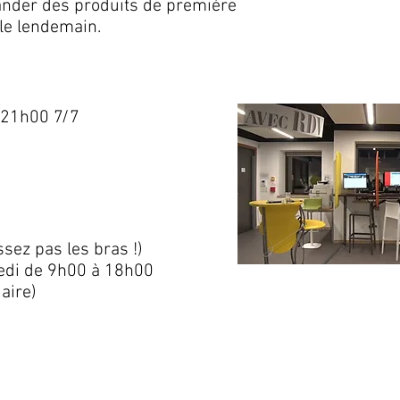
mmander des produits de première
 le lendemain.
à 21h00 7/7
sez pas les bras !)
dredi de 9h00 à 18h00
daire)