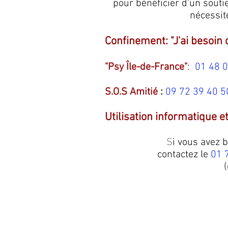
pour bénéficier d'un souti
nécessit
Confinement: "J'ai besoin 
"Psy Île-de-France"
:
01 48 0
S.O.S Amitié
:
09 72 39 40 5
Utilisation informatique
S
i vous avez 
contactez le
01 